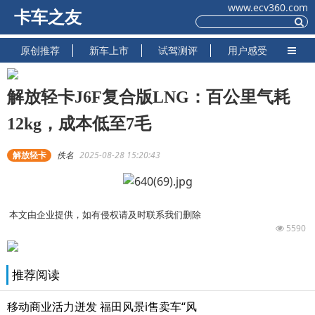
www.ecv360.com
卡车之友
原创推荐
新车上市
试驾测评
用户感受
解放轻卡J6F复合版LNG：百公里气耗
12kg，成本低至7毛
解放轻卡
佚名
2025-08-28 15:20:43
本文由企业提供，如有侵权请及时联系我们删除
5590
推荐阅读
移动商业活力迸发 福田风景i售卖车“风