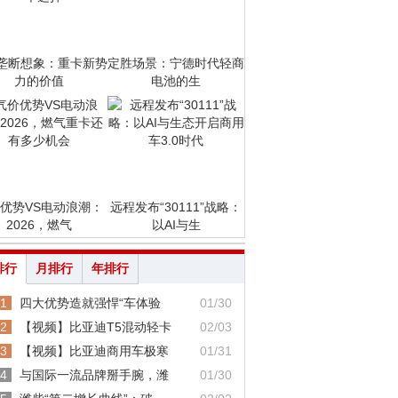
垄断想象：重卡新势
定胜场景：宁德时代轻商
力的价值
电池的生
优势VS电动浪潮：
远程发布“30111”战略：
2026，燃气
以AI与生
排行
月排行
年排行
1
四大优势造就强悍“车体验
01/30
2
【视频】比亚迪T5混动轻卡
02/03
3
【视频】比亚迪商用车极寒
01/31
4
与国际一流品牌掰手腕，潍
01/30