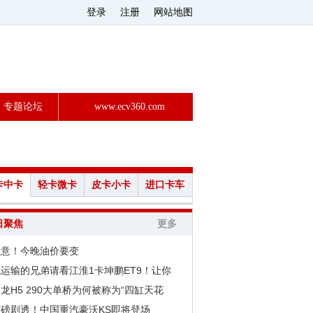
登录
注册
网站地图
专题论坛
www.ecv360.com
卡中卡
轻卡微卡
皮卡小卡
进口卡车
日聚焦
更多
注意！今晚油价要变
运输的兄弟请看江淮1卡坤鹏ET9！让你
龙H5 290大单桥为何被称为“四缸天花
重磅剧透！中国重汽豪沃KS即将登场