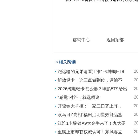
咨询中心
返回顶部
>相关阅读
跑运输的兄弟请看江淮1卡坤鹏ET9
20
解放轻卡：这三点做到位，运输不
20
2026纯电轻卡怎么选？坤鹏ET9给出
20
“感觉”对路，就选领途
20
开骏铃大掌柜：一家三口齐上阵，
20
欧马可Z亮相“福田启明星效能品鉴
20
江淮1卡骏铃A9大金牛来了！九大硬
20
重磅上市即获权威认可！东风睿立
20