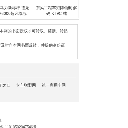
马力新标杆 德龙
东风工程车矩阵领航 解
X6000超凡旗舰
码 KT9C 纯
得本网的书面授权才可转载、链接、转贴
请及时向本网书面反馈，并提供身份证
车之友
卡车联盟网
第一商用车网
航
11010502047546号