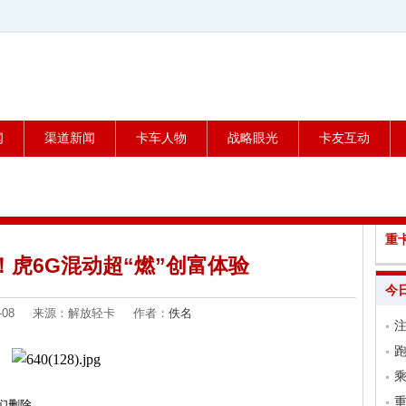
闻
渠道新闻
卡车人物
战略眼光
卡友互动
重
！虎6G混动超“燃”创富体验
今
-07-08 来源：解放轻卡 作者：
佚名
跑
乘
们删除