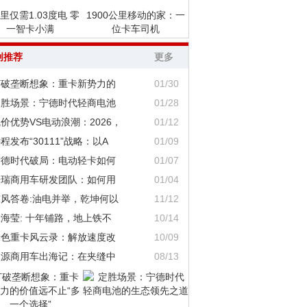
里仅需1.03度电 零
1900公里移动的家：一
一智卡小满
位卡车司机
创推荐
更多
打破垄断想象：重卡新势力的
01/30
定胜场景：宁德时代轻商电池
01/28
价优势VS电动浪潮：2026，
01/12
程发布“30111”战略：以A
01/09
宁德时代破局：电动轻卡如何
01/07
奇瑞商用车研发团队：如何用
01/04
东风答卷:油电并举，乾坤何以
11/12
海莹: 十年铺路，地上铁不
10/14
绿色重卡风云录：解放速度改
10/09
鑫源商用车出海记：在夹缝中
08/13