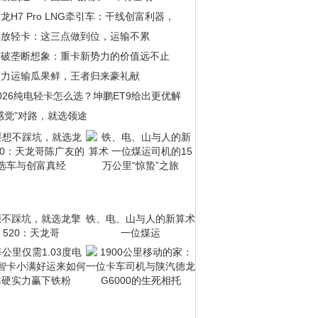
龙H7 Pro LNG牵引车：干线创富利器，
解放轻卡：这三点做到位，运输不累
打破垄断想象：重卡新势力的价值远不止
助力运输瓜果鲜，王者归来豪礼献
026纯电轻卡怎么选？坤鹏ET9给出更优解
感觉”对路，就选领途
想不踩坑，就选龙擎
铁、电、山与人的新算术
520：天龙哥
一位煤运