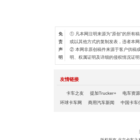
① 凡本网注明来源为"原创"的所
免
或以其他方式的复制发表，违者本网
责
② 本网非原创稿件来源于客户供稿
声
明、权属证明及详细的侵权情况证明
明
友情链接
卡车之友
提加Trucker+
电车资源
环球卡车网
商用汽车新闻
中国卡车
版权所有 北京卡车之