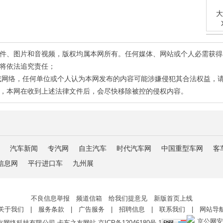
大
有稿件、图片和音视频，版权均属本网所有。任何媒体、网站或个人必需获
将依法追究责任；
或网络，任何单位或个人认为本网发布的内容可能涉嫌侵犯其合法权益，
，本网在收到上述法律文件后，会尽快移除被控的侵权内容。
汽车新闻
专汽网
自主汽车
时代汽车网
中国重型车网
客
信息网
平行进口车
九州展
不良信息举报 频道信箱 给我们提意见 新版首页上线
关于我们
|
服务条款
|
广告服务
|
招聘信息
|
联系我们
|
网站导
京公网安备 
友网络科技有限公司 卡车之友网站
京ICP备12046180号-1