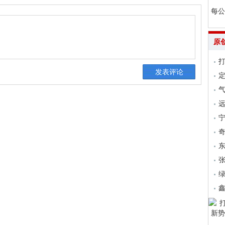
每公
原
气
远
张