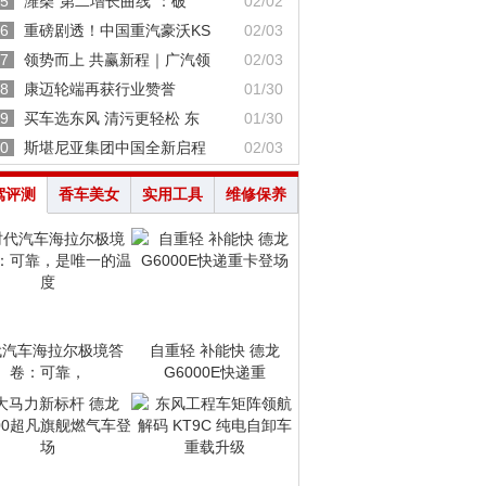
5
潍柴“第二增长曲线”：破
02/02
6
重磅剧透！中国重汽豪沃KS
02/03
7
领势而上 共赢新程｜广汽领
02/03
8
康迈轮端再获行业赞誉
01/30
9
买车选东风 清污更轻松 东
01/30
0
斯堪尼亚集团中国全新启程
02/03
驾评测
香车美女
实用工具
维修保养
代汽车海拉尔极境答
自重轻 补能快 德龙
卷：可靠，
G6000E快递重