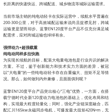
长距离的快递快运、跨城配送、城乡物流等城际运输需求。
当前市场主销的纯电动轻卡在实际运营中，续航水平普遍在
200-300公里，对于高效城配运输来说尚且捉襟见肘，跨城
运输更是望而却步。蓝擎EN120度平台产品不仅充分满足城
配需求，应对跨城运输也绰绰有余。
强悍动力+超强载重
纯电动同样多拉快跑
为实现长续航的目标，配装大电量电池包是行业共识的解决
方案。不过，鉴于创新能力和技术实力方面的差异，被冠
以“大电量”的一些纯电动轻卡存在自重偏大、扭矩不足等情
况。那么，如何做到内外兼修，且面面俱到呢？
蓝擎EN120度平台产品突出核心“三电”优势，一方面，在搭
载宁德时代全新120度动力电池包的基础上，优化布局和结
构，实现最大程度轻量化；同时，强化产业链深度融合，匹
配汇川165kw永磁同步电机，可爆发最大扭矩420N•m，无