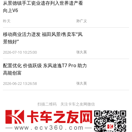
从景德镇手工瓷业遗存列入世界遗产看
向上V6
昨天
孙广义
移动商业活力迸发 福田风景i售卖车“风
景独好”
2026-07-10 10:25:00
张久英
配置优化 价值跃级 东风途逸T7 Pro 助力
高能创富
2026-06-22 13:26:58
张久英
扫描二维码 关注卡车之友网微信