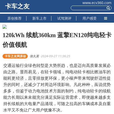
www.ecv360.com
卡车之友
原创推荐
新车上市
试驾测评
用户感受
120kWh 续航360km 蓝擎EN120纯电轻卡
价值领航
卡车之友网原创
张久英
2024-09-27 11:36:25
交通运输行业绿色转型是大势所趋，也是迈向高质量发展必
由之路。显而易见，在轻卡领域，纯电动轻卡相比燃油车的
能耗更经济，且零排放更环保，更小噪声带来驾驶舒适性提
升的同时，还减少了对周边环境影响。凡此种种，虽说优势
多多，但鉴于动力电池技术方面的制约，纯电动轻卡的续航
能力长期以来未能充分满足实际运营需求，即便越来越多支
持长续航的大电量产品涌现，可随之拉高的车辆成本及自重
水平又不免让广大用户犹豫不决。