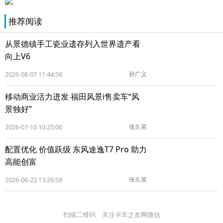
推荐阅读
从景德镇手工瓷业遗存列入世界遗产看
向上V6
2026-08-07 11:44:58
孙广义
移动商业活力迸发 福田风景i售卖车“风
景独好”
2026-07-10 10:25:00
张久英
配置优化 价值跃级 东风途逸T7 Pro 助力
高能创富
2026-06-22 13:26:58
张久英
扫描二维码 关注卡车之友网微信