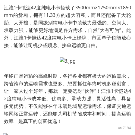
江淮1卡恺达42度纯电小卡搭载了3500mm×1750mm×1850
mm的货厢，拥有11.33方的超大容积，而且还配备了大轮
胎、大开档，是同级别纯电小卡中装载力最强的。空间大、
承载力强，能够更好地满足各方需求，自然“大有可为”。此
外，江淮1卡恺达42度纯电小卡上绿牌，市区单子也能放心
接，能够让司机少些顾虑、接单运输更自由。
年终正是运输的高峰时期，各行各业都有极大的运输需求，
跨省跨市的运输需求也更多。想要抓住年终时机多赚创富，
让一家人过个好年，那就一定要选对“伙伴”！江淮1卡恺达4
2度纯电小卡成本低、优惠多、承载力强，灵活性高，具备
多元优势，不仅能够在年末满足城配运输需求，保证交通运
输网络正常运转，还能够为司机节省成本和时间，提高运输
效率，是真正的创富优选！
7194