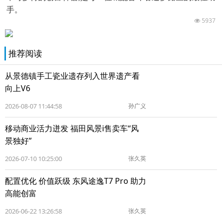
手。
5937
推荐阅读
从景德镇手工瓷业遗存列入世界遗产看
向上V6
2026-08-07 11:44:58
孙广义
移动商业活力迸发 福田风景i售卖车“风
景独好”
2026-07-10 10:25:00
张久英
配置优化 价值跃级 东风途逸T7 Pro 助力
高能创富
2026-06-22 13:26:58
张久英