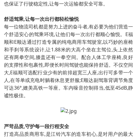
也保证了行驶稳定性,让每一次运输都安全可靠。
舒适驾乘,让每一次出行都轻松愉悦
每一位物流司机都是努力上进的奋斗者,有必要为他们营造一
个舒适安心的驾乘环境,让他们每一次出行都顺心愉悦。E福
顺和E顺达通过打造专属的纯电商用车驾驶室,以巧妙的座椅
和手刹等系统设计,让1.88米的大高个坐在主驾位,头上依然
还有两拳空间,膝盖还有一拳空间。配合人体工学座椅,良好
的支撑性和包裹性,即便长时间驾驶也能保持舒适。不仅空间
大,E福顺可选配行业少有的前排超宽三人座,出行可多带一个
人,在等单或充电时躺着休息更舒服;E顺达副驾靠背调节角度
可达36°,媲美高铁一等座。车内噪音控制得当,低至45dB,静
谧性极佳。
严苛品质,守护每一段行程安全
打造高品质商用车,是江铃汽车的造车初心,是对用户的最大