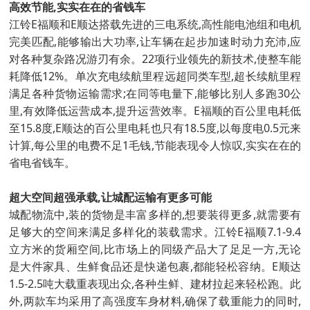
高效节能,实实在在的省钱车
江铃E福顺和E顺达搭载先进的三电系统,高性能电池组和电机
完美匹配,能够输出大功率,让车辆在起步加速时动力充沛,应
对各种复杂路况游刃有余。22项行业领先的新技术,使整车能
耗降低12%。单次充电续航里程远超同类车型,超长续航里程
满足各种货物运输需求;在同等电量下,能够比别人多跑30公
里,有效降低运营成本,提升运营效率。E福顺的百公里电耗低
至15.8度,E顺达的百公里电耗也只有18.5度,以每度电0.5元来
计算,每公里的电费不足1毛钱,节能表现令人惊叹,实实在在的
省电省钱车。
超大空间超强承载,让城配运输有更多可能
城配物流中,装的货物是丰富多样的,想要装得更多,就需要有
足够大的空间来满足多样化的装载需求。江铃E福顺7.1-9.4
立方米的货厢空间,比市场上的同级产品大了足足一方,无论
是大件家具、生鲜食品还是快递包裹,都能轻松容纳。E顺达
1.5-2.5吨大载重表现出众,各种生鲜、建材拉起来轻松跑。此
外,两款车均采用了高强度车身材料,确保了载重能力的同时,