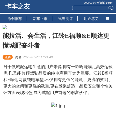
www.ecv360.com
卡车之友
原创推荐
新车上市
试驾测评
用户感受
能拉活、会生活，江铃E福顺&E顺达更
懂城配奋斗者
江铃
佚名
2025-01-23 17:24:49
对于做城配运输生意的用户来说,拥有一款既能满足高效运载
需求,又能兼顾驾驶品质的纯电商用车尤为重要。江铃E福顺
和E顺达两款纯电车型,不仅拥有更低的能耗、更高的效能、
更大的空间和更强的载重,更在驾乘舒适、品质安全和个性关
怀方面表现出色,成为城配用户首选的创富伙伴。