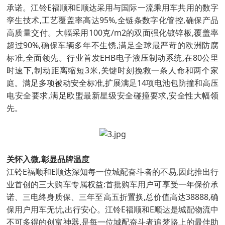
承诺。江铃E福顺和E顺达采用与国际一流乘用车共用的数字
孪生技术,工艺覆盖率高达95%,全链条数字化管控,确保产品
高质量交付。大幅采用100克/m2的双面强化镀锌板,覆盖率
超过90%,确保车辆多年不生锈,满足全球最严苛的欧洲防腐
标准,全面领先。行业首发EHB电子液压制动系统,在80公里
时速下,制动距离缩短3米,关键时刻挽救一条人命和两个家
庭。满足多项被动安全标准,扩展满足14项电池包防撞和高压
电安全要求,满足欧盟最新星级安全碰撞要求,安全性大幅领
先。
关怀入微,彰显品牌温度
江铃E福顺和E顺达深知每一位城配奋斗者的不易,因此推出行
业首创的三大购车专属权益:首批购车用户可享受一年保价承
诺、三电终身质保、三年至高五折置换,总价值高达38888,确
保用户用车无忧,出行安心。江铃E福顺和E顺达是城配物流中
不可多得的创富神器,是每一位城配奋斗者追梦路上的最佳助