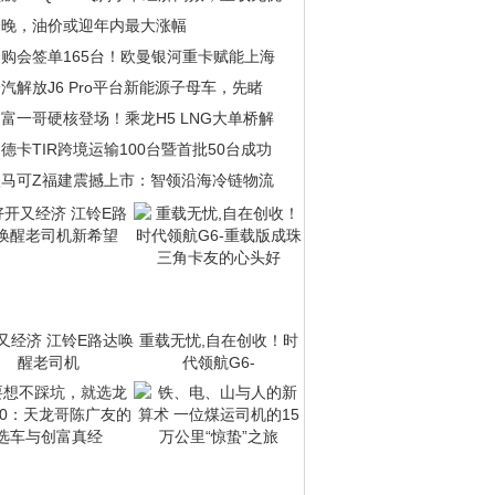
今晚，油价或迎年内最大涨幅
团购会签单165台！欧曼银河重卡赋能上海
汽解放J6 Pro平台新能源子母车，先睹
富一哥硬核登场！乘龙H5 LNG大单桥解
德卡TIR跨境运输100台暨首批50台成功
欧马可Z福建震撼上市：智领沿海冷链物流
又经济 江铃E路达唤
重载无忧,自在创收！时
醒老司机
代领航G6-