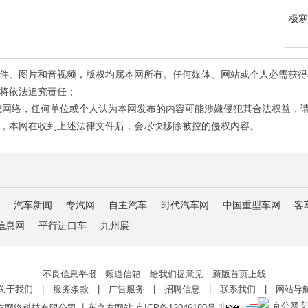
极寒
有稿件、图片和音视频，版权均属本网所有。任何媒体、网站或个人必需获
将依法追究责任；
或网络，任何单位或个人认为本网发布的内容可能涉嫌侵犯其合法权益，
，本网在收到上述法律文件后，会尽快移除被控的侵权内容。
汽车新闻
专汽网
自主汽车
时代汽车网
中国重型车网
客
信息网
平行进口车
九州展
不良信息举报 频道信箱 给我们提意见 新版首页上线
关于我们
|
服务条款
|
广告服务
|
招聘信息
|
联系我们
|
网站导
京公网安备 
友网络科技有限公司 卡车之友网站
京ICP备12046180号-1