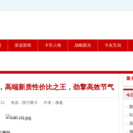
闻
渠道新闻
卡车人物
战略眼光
卡友互动
重
车，高端新质性价比之王，劲擎高效节气
今
-03-11 来源：陕汽重卡 作者：
佚名
陕
领
们删除