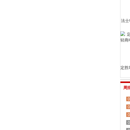
法士
定胜
周
0
0
0
0