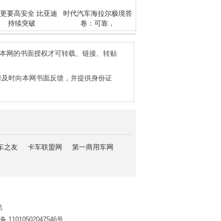
更要高安全 比亚迪
时代汽车海拉尔极境答
持续突破
卷：可靠，
得本网的书面授权才可转载、链接、转贴
请及时向本网书面反馈，并提供身份证
车之友
卡车联盟网
第一商用车网
航
11010502047546号