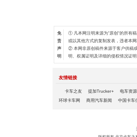
① 凡本网注明来源为"原创"的所
免
或以其他方式的复制发表，违者本网
责
② 本网非原创稿件来源于客户供稿
声
明、权属证明及详细的侵权情况证明
明
友情链接
卡车之友
提加Trucker+
电车资源
环球卡车网
商用汽车新闻
中国卡车
版权所有 北京卡车之