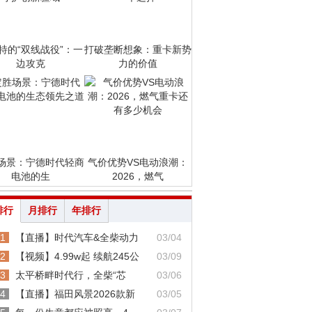
特的“双线战役”：一
打破垄断想象：重卡新势
边攻克
力的价值
场景：宁德时代轻商
气价优势VS电动浪潮：
电池的生
2026，燃气
排行
月排行
年排行
1
【直播】时代汽车&全柴动力
03/04
2
【视频】4.99w起 续航245公
03/09
3
太平桥畔时代行，全柴“芯
03/06
4
【直播】福田风景2026款新
03/05