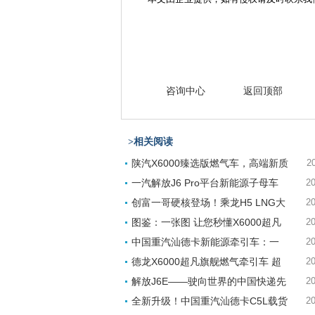
咨询中心
返回顶部
>相关阅读
陕汽X6000臻选版燃气车，高端新质
2
一汽解放J6 Pro平台新能源子母车
20
创富一哥硬核登场！乘龙H5 LNG大
20
图鉴：一张图 让您秒懂X6000超凡
20
中国重汽汕德卡新能源牵引车：一
20
德龙X6000超凡旗舰燃气牵引车 超
20
解放J6E——驶向世界的中国快递先
20
全新升级！中国重汽汕德卡C5L载货
20