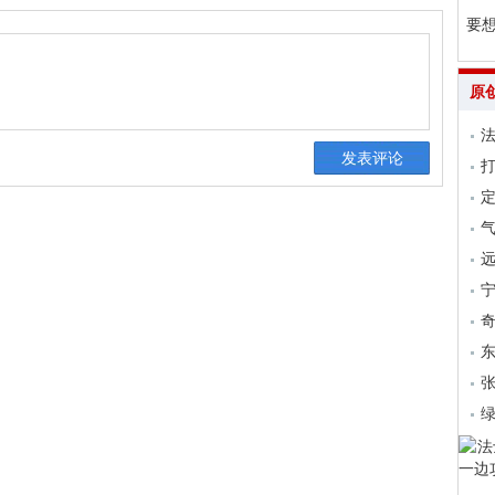
要
原
法
气
远
张