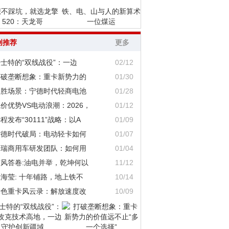
想不踩坑，就选龙擎
铁、电、山与人的新算术
520：天龙哥
一位煤运
创推荐
更多
士特的“双线战役”：一边
02/12
打破垄断想象：重卡新势力的
01/30
定胜场景：宁德时代轻商电池
01/28
价优势VS电动浪潮：2026，
01/12
程发布“30111”战略：以A
01/09
宁德时代破局：电动轻卡如何
01/07
奇瑞商用车研发团队：如何用
01/04
东风答卷:油电并举，乾坤何以
11/12
海莹: 十年铺路，地上铁不
10/14
绿色重卡风云录：解放速度改
10/09