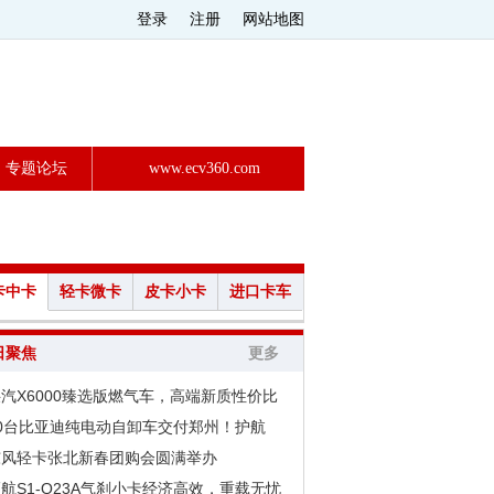
登录
注册
网站地图
专题论坛
www.ecv360.com
卡中卡
轻卡微卡
皮卡小卡
进口卡车
日聚焦
更多
汽X6000臻选版燃气车，高端新质性价比
50台比亚迪纯电动自卸车交付郑州！护航
东风轻卡张北新春团购会圆满举办
航S1-Q23A气刹小卡经济高效，重载无忧