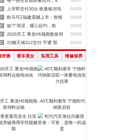
5
每一份生意都应被照亮，4.
03/07
6
上市即交付30台 欧曼银河纯
03/08
7
欧马可Z福建震撼上市：智领
03/09
8
如“7”而至，暖心赴约，欧
03/09
9
2026开工 乘龙H5领跑散装饲
03/09
0
22辆天域S12交付 宇通“双
03/09
驾评测
香车美女
实用工具
维修保养
26开工 乘龙H5领跑散
-40℃顺利着车 宁德时代
装饲料运输
钠新启驻