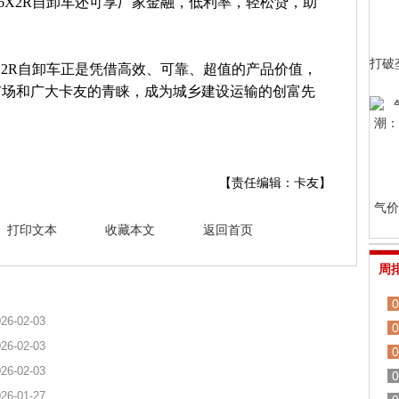
6X2R自卸车还可享厂家金融，低利率，轻松贷，助
打破
X2R自卸车正是凭借高效、可靠、超值的产品价值，
市场和广大卡友的青睐，成为城乡建设运输的创富先
【责任编辑：卡友】
气价
打印文本
收藏本文
返回首页
周
0
26-02-03
0
26-02-03
0
26-02-03
0
26-01-27