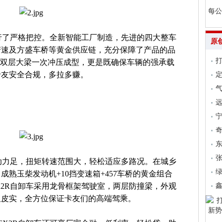
每公
进行了严格把控。全新智能工厂制造，先进的四大整车
原
变速及方盛车桥等黄金供应链，充分保障了产品的品
的双层大梁一次冲压成型，更是既确保车辆的强承载
卡友安全合规，多拉多赚。
气
远
张
，动力足，扭矩转速范围大，轻松适应多路况。在城乡
熟玉柴发动机+10挡变速箱+457车桥的黄金组合
X2R自卸车采用龙骨框架驾驶室，两层防撞梁，外观
久皮实，全方位保证卡友们的高端驾乘。