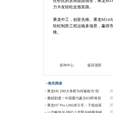
性价比的贯彻面面俱全，乘龙M3-
力卡友轻松走致富路。
乘龙中工，创富先锋。乘龙M3-6
轻松制胜工程运输多场景，赢得
锋。
咨询中心
返回顶部
>相关阅读
乘龙H5 290大单桥为何被称为“四
20
重磅剧透！中国重汽豪沃KS即将登
20
乘龙H7 Pro LNG牵引车：干线创富
20
一汽解放J6 PRO上市暨J6销量突破
20