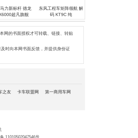
马力新标杆 德龙
东风工程车矩阵领航 解
X6000超凡旗舰
码 KT9C 纯
得本网的书面授权才可转载、链接、转贴
请及时向本网书面反馈，并提供身份证
车之友
卡车联盟网
第一商用车网
航
11010502047546号