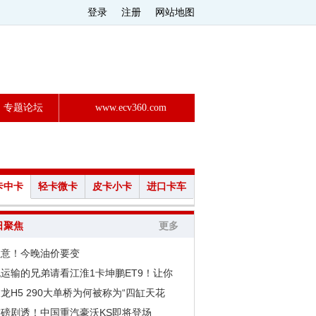
登录
注册
网站地图
专题论坛
www.ecv360.com
卡中卡
轻卡微卡
皮卡小卡
进口卡车
日聚焦
更多
注意！今晚油价要变
运输的兄弟请看江淮1卡坤鹏ET9！让你
龙H5 290大单桥为何被称为“四缸天花
重磅剧透！中国重汽豪沃KS即将登场