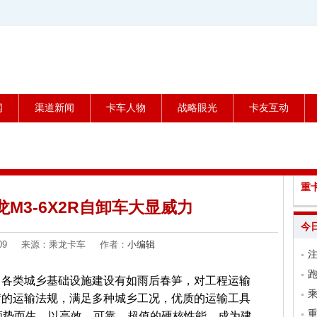
闻
渠道新闻
卡车人物
战略眼光
卡友互动
重
M3-6X2R自卸车大显威力
今
04-09 来源：乘龙卡车 作者：
小编辑
跑
，各类城乡基础设施建设有如雨后春笋，对工程运输
乘
苛的运输法规，满足多种城乡工况，优质的运输工具
车顺势而生，以高效、可靠、超值的硬核性能，成为建