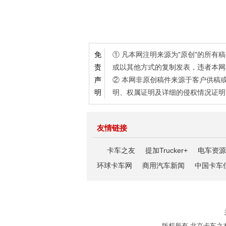
① 凡本网注明来源为"原创"的所
免
或以其他方式的复制发表，违者本网
责
② 本网非原创稿件来源于客户供稿
声
明、权属证明及详细的侵权情况证明
明
友情链接
卡车之友
提加Trucker+
电车资源
环球卡车网
商用汽车新闻
中国卡车
版权所有 北京卡车之