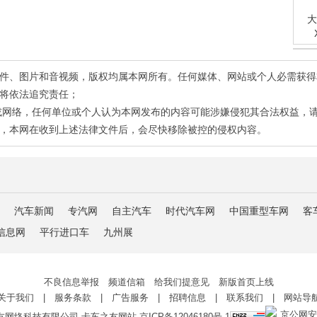
大
有稿件、图片和音视频，版权均属本网所有。任何媒体、网站或个人必需获
将依法追究责任；
或网络，任何单位或个人认为本网发布的内容可能涉嫌侵犯其合法权益，
，本网在收到上述法律文件后，会尽快移除被控的侵权内容。
汽车新闻
专汽网
自主汽车
时代汽车网
中国重型车网
客
信息网
平行进口车
九州展
不良信息举报 频道信箱 给我们提意见 新版首页上线
关于我们
|
服务条款
|
广告服务
|
招聘信息
|
联系我们
|
网站导
京公网安备 
友网络科技有限公司 卡车之友网站
京ICP备12046180号-1