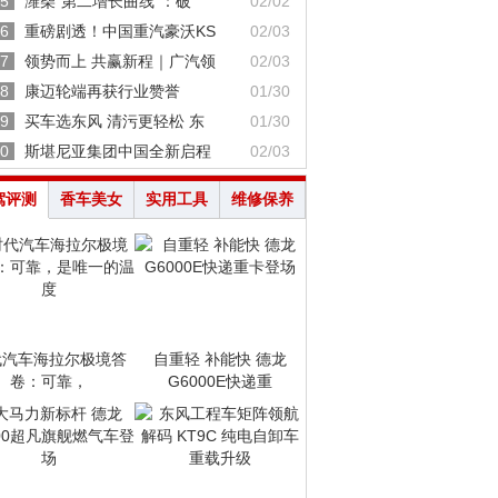
5
潍柴“第二增长曲线”：破
02/02
6
重磅剧透！中国重汽豪沃KS
02/03
7
领势而上 共赢新程｜广汽领
02/03
8
康迈轮端再获行业赞誉
01/30
9
买车选东风 清污更轻松 东
01/30
0
斯堪尼亚集团中国全新启程
02/03
驾评测
香车美女
实用工具
维修保养
代汽车海拉尔极境答
自重轻 补能快 德龙
卷：可靠，
G6000E快递重