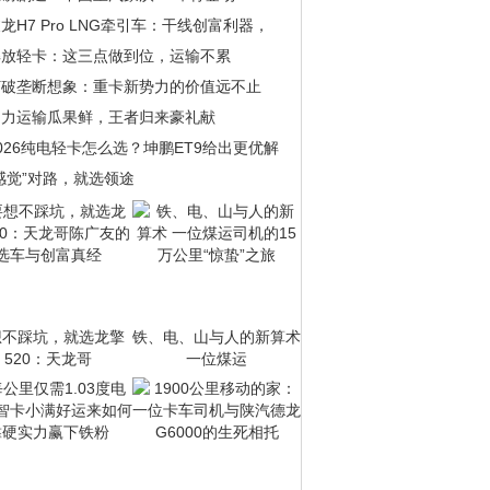
龙H7 Pro LNG牵引车：干线创富利器，
解放轻卡：这三点做到位，运输不累
打破垄断想象：重卡新势力的价值远不止
助力运输瓜果鲜，王者归来豪礼献
026纯电轻卡怎么选？坤鹏ET9给出更优解
感觉”对路，就选领途
想不踩坑，就选龙擎
铁、电、山与人的新算术
520：天龙哥
一位煤运