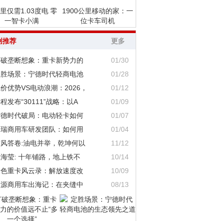
里仅需1.03度电 零
1900公里移动的家：一
一智卡小满
位卡车司机
创推荐
更多
打破垄断想象：重卡新势力的
01/30
定胜场景：宁德时代轻商电池
01/28
价优势VS电动浪潮：2026，
01/12
程发布“30111”战略：以A
01/09
宁德时代破局：电动轻卡如何
01/07
奇瑞商用车研发团队：如何用
01/04
东风答卷:油电并举，乾坤何以
11/12
海莹: 十年铺路，地上铁不
10/14
绿色重卡风云录：解放速度改
10/09
鑫源商用车出海记：在夹缝中
08/13