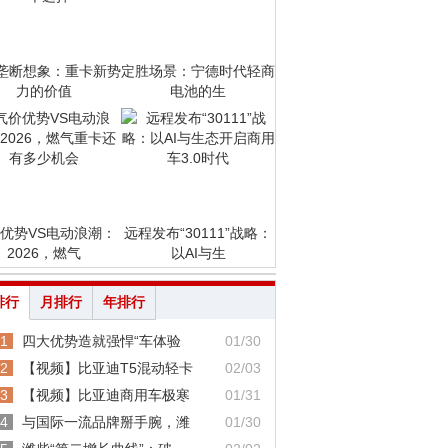
垄断想象：重卡新势
定胜场景：宁德时代轻商
力的价值
电池的生
优势VS电动浪潮：
远程发布“30111”战略：
2026，燃气
以AI与生
排行
月排行
年排行
1
四大优势造就强悍“车体验
01/30
2
【视频】比亚迪T5混动轻卡
02/03
3
【视频】比亚迪商用车极寒
01/31
4
与国际一流品牌掰手腕，潍
01/30