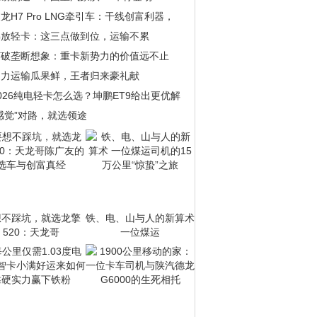
龙H7 Pro LNG牵引车：干线创富利器，
解放轻卡：这三点做到位，运输不累
打破垄断想象：重卡新势力的价值远不止
助力运输瓜果鲜，王者归来豪礼献
026纯电轻卡怎么选？坤鹏ET9给出更优解
感觉”对路，就选领途
想不踩坑，就选龙擎
铁、电、山与人的新算术
520：天龙哥
一位煤运