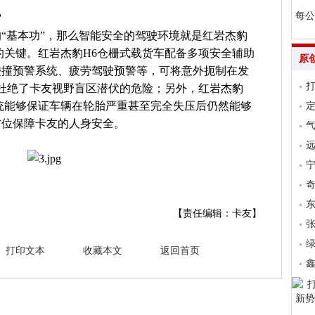
每公
”
“基本功”，那么智能安全的驾驶环境就是红岩杰豹
的关键。红岩杰豹H6仓栅式载货车配备多项安全辅助
原
碰撞预警系统、疲劳驾驶预警等，可将意外扼制在发
底杜绝了卡友视野盲区潜伏的危险；另外，红岩杰豹
统能够保证车辆在轮胎严重甚至完全失压后仍然能够
方位保障卡友的人身安全。
气
远
【责任编辑：卡友】
张
打印文本
收藏本文
返回首页