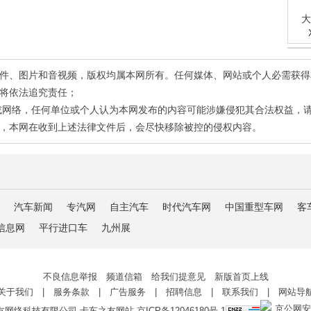
大
有稿件、图片和音视频，版权均属本网所有。任何媒体、网站或个人必需获
将依法追究责任；
或网络，任何单位或个人认为本网发布的内容可能涉嫌侵犯其合法权益，
，本网在收到上述法律文件后，会尽快移除被控的侵权内容。
汽车新闻
专汽网
自主汽车
时代汽车网
中国重型车网
客
信息网
平行进口车
九州展
不良信息举报 频道信箱 给我们提意见 新版首页上线
关于我们
|
服务条款
|
广告服务
|
招聘信息
|
联系我们
|
网站导
京公网安备 
友网络科技有限公司 卡车之友网站
京ICP备12046180号-1