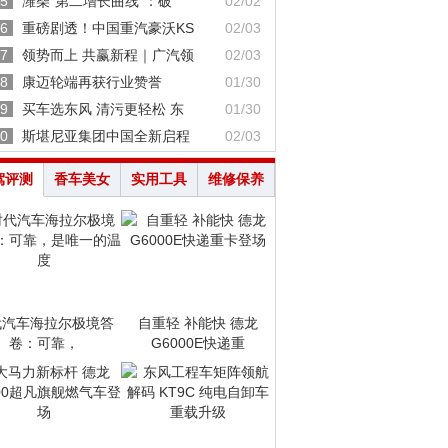
5
潍柴“第二增长曲线”：破
02/02
6
重磅剧透！中国重汽豪沃KS
02/03
7
领势而上 共赢新程｜广汽领
02/03
8
康迈轮端再获行业赞誉
01/30
9
买车选东风 清污更轻松 东
01/30
0
斯堪尼亚集团中国全新启程
02/03
驾评测
香车美女
实用工具
维修保养
代汽车海拉尔极境答
自重轻 补能快 德龙
卷：可靠，
G6000E快递重