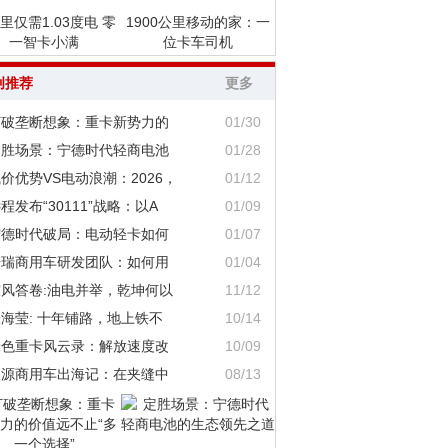
里仅需1.03度电 零
1900公里移动的家：一
一智卡小满
位卡车司机
创推荐
更多
打破垄断想象：重卡新势力的
01/30
定胜场景：宁德时代轻商电池
01/28
价优势VS电动浪潮：2026，
01/12
程发布“30111”战略：以A
01/09
宁德时代破局：电动轻卡如何
01/07
奇瑞商用车研发团队：如何用
01/04
东风答卷:油电并举，乾坤何以
11/12
海莹: 十年铺路，地上铁不
10/14
绿色重卡风云录：解放速度改
10/09
鑫源商用车出海记：在夹缝中
08/13