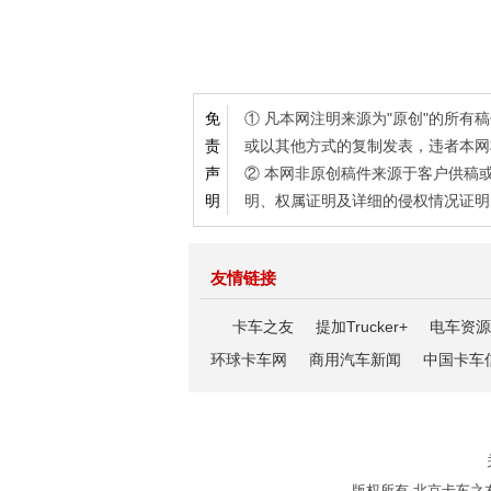
① 凡本网注明来源为"原创"的所
免
或以其他方式的复制发表，违者本网
责
② 本网非原创稿件来源于客户供稿
声
明、权属证明及详细的侵权情况证明
明
友情链接
卡车之友
提加Trucker+
电车资源
环球卡车网
商用汽车新闻
中国卡车
版权所有 北京卡车之