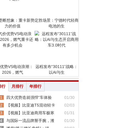
垄断想象：重卡新势
定胜场景：宁德时代轻商
力的价值
电池的生
优势VS电动浪潮：
远程发布“30111”战略：
2026，燃气
以AI与生
排行
月排行
年排行
1
四大优势造就强悍“车体验
01/30
2
【视频】比亚迪T5混动轻卡
02/03
3
【视频】比亚迪商用车极寒
01/31
4
与国际一流品牌掰手腕，潍
01/30