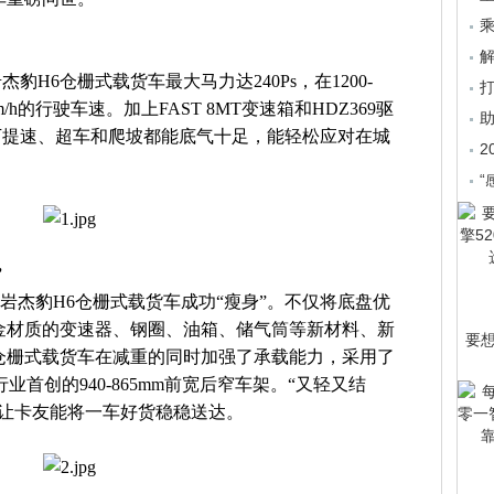
乘
H6仓栅式载货车最大马力达240Ps，在1200-
km/h的行驶车速。加上FAST 8MT变速箱和HDZ369驱
下提速、超车和爬坡都能底气十足，能轻松应对在城
2
。
“
”
岩杰豹H6仓栅式载货车成功“瘦身”。不仅将底盘优
合金材质的变速器、钢圈、油箱、储气筒等新材料、新
要
仓栅式载货车在减重的同时加强了承载能力，采用了
行业首创的940-865mm前宽后窄车架。“又轻又结
，让卡友能将一车好货稳稳送达。