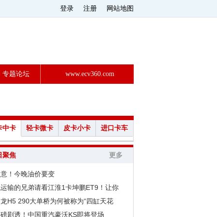
登录
注册
网站地图
专题论坛
www.ecv360.com
卡中卡
轻卡微卡
皮卡小卡
进口卡车
日聚焦
更多
注意！今晚油价要变
运输的兄弟请看江淮1卡坤鹏ET9！让你
龙H5 290大单桥为何被称为“四缸天花
重磅剧透！中国重汽豪沃KS即将登场