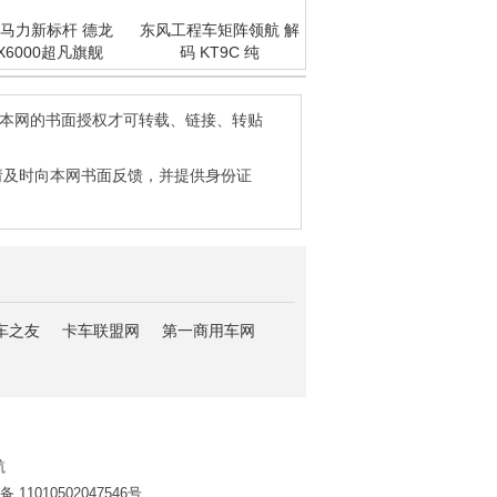
马力新标杆 德龙
东风工程车矩阵领航 解
X6000超凡旗舰
码 KT9C 纯
得本网的书面授权才可转载、链接、转贴
请及时向本网书面反馈，并提供身份证
车之友
卡车联盟网
第一商用车网
航
11010502047546号