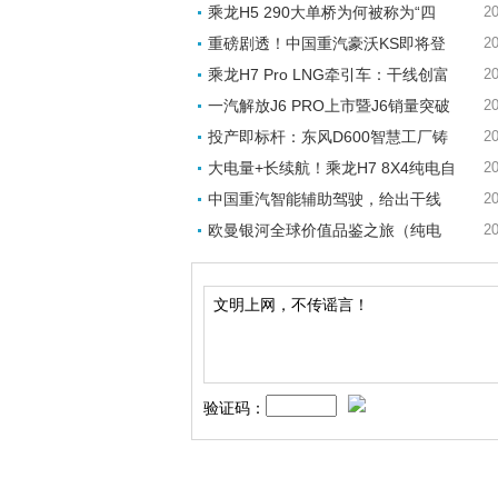
乘龙H5 290大单桥为何被称为“四
20
重磅剧透！中国重汽豪沃KS即将登
20
乘龙H7 Pro LNG牵引车：干线创富
20
一汽解放J6 PRO上市暨J6销量突破
20
投产即标杆：东风D600智慧工厂铸
20
大电量+长续航！乘龙H7 8X4纯电自
20
中国重汽智能辅助驾驶，给出干线
20
欧曼银河全球价值品鉴之旅（纯电
20
验证码：