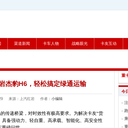
闻
渠道新闻
卡车人物
战略眼光
卡友互动
重
岩杰豹H6，轻松搞定绿通运输
今
04-29 来源：上汽红岩 作者：
小编辑
跑
的传递桥梁，对时效性有极高要求。为解决卡友“货
乘
”，具备强动力、轻自重、高承载、智能化、高安全性
车重磅问世。