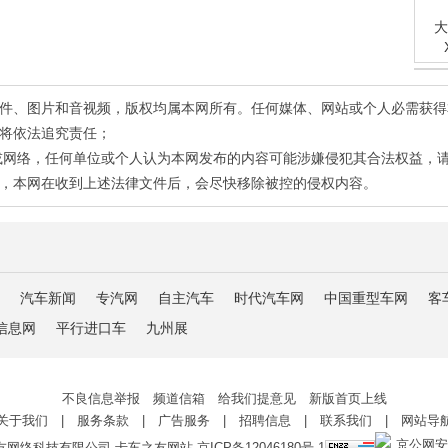
大
有稿件、图片和音视频，版权均属本网所有。任何媒体、网站或个人必需获
将依法追究责任；
或网络，任何单位或个人认为本网发布的内容可能涉嫌侵犯其合法权益，
，本网在收到上述法律文件后，会尽快移除被控的侵权内容。
汽车新闻
专汽网
自主汽车
时代汽车网
中国重型车网
客
信息网
平行进口车
九州展
不良信息举报 频道信箱 给我们提意见 新版首页上线
关于我们
|
服务条款
|
广告服务
|
招聘信息
|
联系我们
|
网站导
京公网安备 
友网络科技有限公司 卡车之友网站
京ICP备12046180号-1