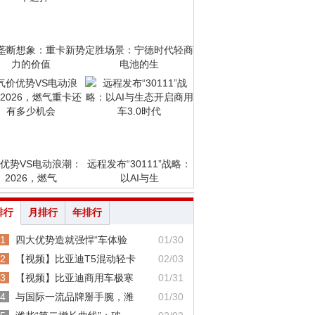
垄断想象：重卡新势
定胜场景：宁德时代轻商
力的价值
电池的生
优势VS电动浪潮：
远程发布“30111”战略：
2026，燃气
以AI与生
排行
月排行
年排行
1
四大优势造就强悍“车体验
01/30
2
【视频】比亚迪T5混动轻卡
02/03
3
【视频】比亚迪商用车极寒
01/31
4
与国际一流品牌掰手腕，潍
01/30