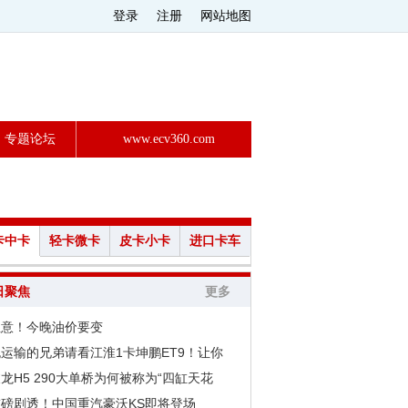
登录
注册
网站地图
专题论坛
www.ecv360.com
卡中卡
轻卡微卡
皮卡小卡
进口卡车
日聚焦
更多
注意！今晚油价要变
运输的兄弟请看江淮1卡坤鹏ET9！让你
龙H5 290大单桥为何被称为“四缸天花
重磅剧透！中国重汽豪沃KS即将登场