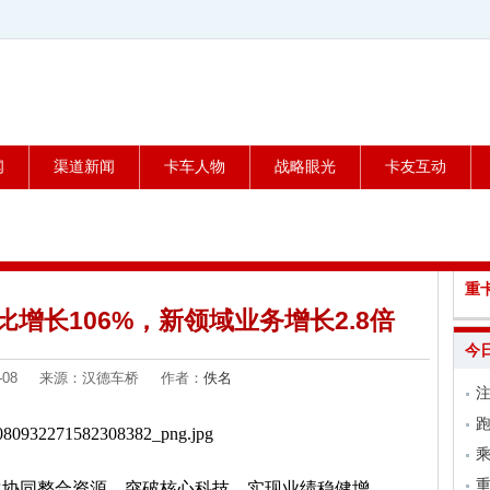
闻
渠道新闻
卡车人物
战略眼光
卡友互动
重
增长106%，新领域业务增长2.8倍
今
-07-08 来源：汉德车桥 作者：
佚名
跑
乘
深化协同整合资源、突破核心科技，实现业绩稳健增