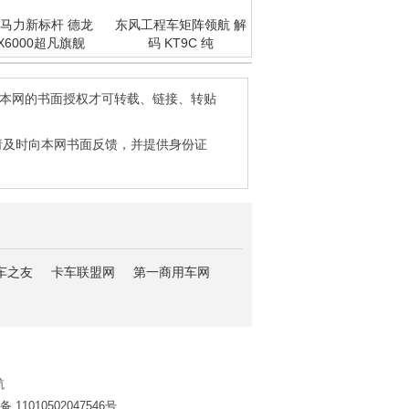
马力新标杆 德龙
东风工程车矩阵领航 解
X6000超凡旗舰
码 KT9C 纯
得本网的书面授权才可转载、链接、转贴
请及时向本网书面反馈，并提供身份证
车之友
卡车联盟网
第一商用车网
航
11010502047546号