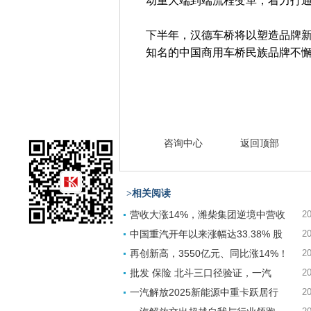
动重大端到端流程变革，着力打
下半年，汉德车桥将以塑造品牌
知名的中国商用车桥民族品牌不
咨询中心
返回顶部
>相关阅读
营收大涨14%，潍柴集团逆境中营收
20
中国重汽开年以来涨幅达33.38% 股
20
再创新高，3550亿元、同比涨14%！
20
批发 保险 北斗三口径验证，一汽
20
一汽解放2025新能源中重卡跃居行
20