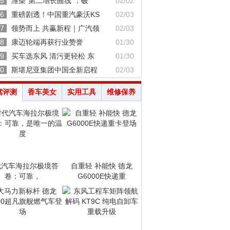
5
潍柴“第二增长曲线”：破
02/02
6
重磅剧透！中国重汽豪沃KS
02/03
7
领势而上 共赢新程｜广汽领
02/03
8
康迈轮端再获行业赞誉
01/30
9
买车选东风 清污更轻松 东
01/30
0
斯堪尼亚集团中国全新启程
02/03
驾评测
香车美女
实用工具
维修保养
代汽车海拉尔极境答
自重轻 补能快 德龙
卷：可靠，
G6000E快递重