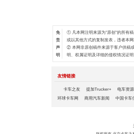
① 凡本网注明来源为"原创"的所
免
或以其他方式的复制发表，违者本网
责
② 本网非原创稿件来源于客户供稿
声
明、权属证明及详细的侵权情况证明
明
友情链接
卡车之友
提加Trucker+
电车资源
环球卡车网
商用汽车新闻
中国卡车
版权所有 北京卡车之