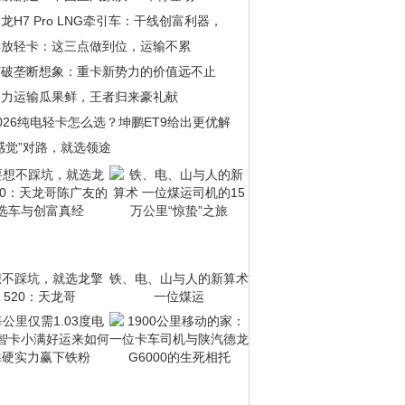
龙H7 Pro LNG牵引车：干线创富利器，
解放轻卡：这三点做到位，运输不累
打破垄断想象：重卡新势力的价值远不止
助力运输瓜果鲜，王者归来豪礼献
026纯电轻卡怎么选？坤鹏ET9给出更优解
感觉”对路，就选领途
想不踩坑，就选龙擎
铁、电、山与人的新算术
520：天龙哥
一位煤运