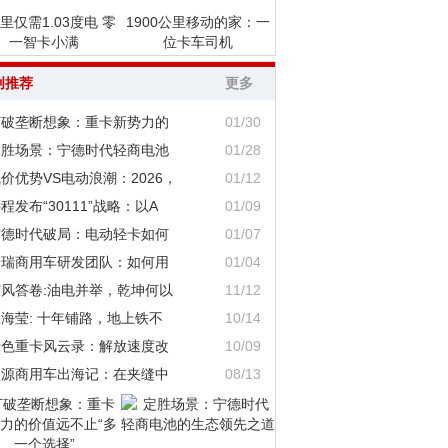
里仅需1.03度电 零
1900公里移动的家：一
一智卡小满
位卡车司机
创推荐
更多
打破垄断想象：重卡新势力的
01/30
定胜场景：宁德时代轻商电池
01/28
价优势VS电动浪潮：2026，
01/12
程发布“30111”战略：以A
01/09
宁德时代破局：电动轻卡如何
01/07
奇瑞商用车研发团队：如何用
01/04
东风答卷:油电并举，乾坤何以
11/12
海莹: 十年铺路，地上铁不
10/14
绿色重卡风云录：解放速度改
10/09
鑫源商用车出海记：在夹缝中
08/13