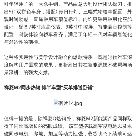
引年轻用户的一大杀手锏。产品由意大利设计团队操刀，推
出9种双拼色车身，搭配C形日行灯、三幅式轮毂等配置，外
观时尚动感，直逼乘用车颜值标准。内饰更采用乘用化座舱
设计，配备7英寸液晶仪表、9英寸中控屏、智能语音控制等
配置，驾驶体验向轿车看齐，满足了年轻一代对车辆智能化
与舒适性的期待。
这种将实用性与美学设计融合的爆款特质，既是时代汽车深
度解构用户需求的成果，更折射出其在新能源技术破局与场
景深耕上的强大支撑。
祥菱M2同步热销 排半车型“买单排送卧铺”
值得一提的是，除祥菱Q热销外，祥菱M2新能源产品同样取
得了同比高增长的亮眼成绩。 该车型搭载高密度电池以及永
磁同步电机，爬坡、加速等动力性强，载货状态下续航可达