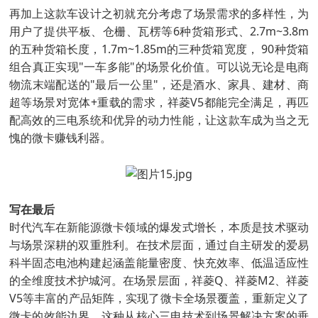
再加上这款车设计之初就充分考虑了场景需求的多样性，为
用户了提供平板、仓栅、瓦楞等6种货箱形式、2.7m~3.8m
的五种货箱长度，1.7m~1.85m的三种货箱宽度， 90种货箱
组合真正实现"一车多能"的场景化价值。可以说无论是电商
物流末端配送的"最后一公里"，还是酒水、家具、建材、商
超等场景对宽体+重载的需求，祥菱V5都能完全满足，再匹
配高效的三电系统和优异的动力性能，让这款车成为当之无
愧的微卡赚钱利器。
写在最后
时代汽车在新能源微卡领域的爆发式增长，本质是技术驱动
与场景深耕的双重胜利。在技术层面，通过自主研发的爱易
科半固态电池构建起涵盖能量密度、快充效率、低温适应性
的全维度技术护城河。在场景层面，祥菱Q、祥菱M2、祥菱
V5等丰富的产品矩阵，实现了微卡全场景覆盖，重新定义了
微卡的效能边界。这种从核心三电技术到场景解决方案的垂