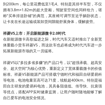
到200km，每公里花费低至1毛4。特别是其排半车型，不仅
拥有3.8m×1.82m的超大货厢，驾驶室空间也同样给力，堪
称“买单排送卧铺”的典范，其座椅可调节至近乎躺卧状态，
让卡友在长途运输或装卸货间隙能舒展身体，缓解疲劳。
祥菱V5上市：开启新能源微卡2.0时代
在新能源微卡高歌猛进之际，时代汽车又适时推出了全新宽
体重载小货车祥菱V5，而这款车也必将成为时代汽车进一步
拓展新能源市场的又一员猛将。
祥菱V5以“多拉多省多赚”的产品口号，以“超强承载、超高安
全、超大空间”为核心优势，重新定义了宽体重载微卡的价值
标准。祥菱V5新能源产品可搭载宁德时代和福田自研爱易科
等电池，电池电量至高可达71度，续航超400km。特别是福
田自主研发的爱易科电池，其具备阻值低、传导快、抗衰强
等优点，搭配APP实时健康监测，让用户随时随地能够了解
自己爱车的电池安全情况。