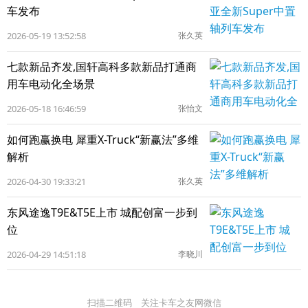
车发布
2026-05-19 13:52:58
张久英
七款新品齐发,国轩高科多款新品打通商
用车电动化全场景
2026-05-18 16:46:59
张怡文
如何跑赢换电 犀重X-Truck“新赢法”多维
解析
2026-04-30 19:33:21
张久英
东风途逸T9E&T5E上市 城配创富一步到
位
2026-04-29 14:51:18
李晓川
扫描二维码 关注卡车之友网微信