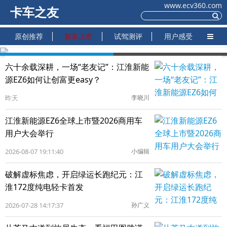
www.ecv360.com
卡车之友
原创推荐
新车上市
试驾测评
用户感受
六十余载深耕，一场“老友记”：江淮新能
源EZ6如何让创富更easy？
昨天
李晓川
江淮新能源EZ6全球上市暨2026商用车
用户大会举行
2026-08-07 19:11:40
小编辑
破解虚标焦虑，开启绿运长跑纪元：江
淮172度纯电轻卡首发
2026-07-28 14:17:37
孙广义