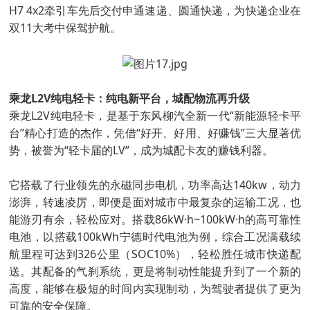
H7 4x2牵引车先后交付申通速递、圆通快递，为快递企业在
双11大考中保驾护航。
乘龙L2V纯电轻卡：纯电新平台，城配物流再升级
乘龙L2V纯电轻卡，是基于东风柳汽全新一代“新能源轻卡平
台”精心打造的杰作，凭借“好开、好用、好赚钱”三大显著优
势，被誉为“轻卡届的LV”，成为城配卡友的赚钱利器。
它搭载了行业领先的永磁同步电机，功率高达140kw，动力
澎湃，转速凌厉，即便是面对城市中最复杂的运输工况，也
能游刃有余，轻松应对。搭载86kW·h~100kW·h的高可靠性
电池，以搭载100kWh宁德时代电池为例，综合工况满载续
航里程可达到326公里（SOC10%），轻松胜任城市快递配
送。其配备的气刹系统，更是将制动性能提升到了一个新的
高度，能够在极短的时间内实现制动，为驾驶者提供了更为
可靠的安全保障。