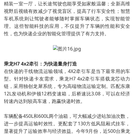
精装一室一厅，让长途驾驶也能享受如家般温馨；全新高维
视野后视镜有效减少了视觉盲区，提高了行车安全性；智慧
车机系统则让驾驶者能够随时掌握车辆状态，实现智能管
理。这些智能科技的应用，不仅提升了车辆的性能和安全
性，也为快递企业的智能化管理提供了有力支持。
乘龙H7 4x2牵引：为快递量身打造
在快递的干线物流运输领域，4X2牵引车是当下最常用的车
型。针对快递卡友需求，乘龙H7 4x2牵引车搭载龙芯动力
链，采用独创龙犀系统，专为高端物流运输定制。匹配东康
12L发动机和伊顿12档变速箱，后桥速比3.08，可以在经济
转速内达到较高车速，跑赢快递时效。
车辆配备450L和600L两个油箱，可大幅减少进站加油次数，
进一步提高运输时效性。更配套了130方低风阻厢式挂车，
显著提升了运输效率与经济效益。今年9月份，近500台乘龙