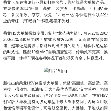
乘龙卡车在快递行业最初打响名号，靠的就是大单桥产品。
乘龙快递车以“轻量、高效、装货多、出勤高、油耗低”著
称，备受邮政、京东、极兔、“四通一达”等快递行业领军企
业的青睐，用“经典”一词形容毫不为过。
乘龙H5大单桥搭载专属订制的“龙芯动力链”，可选270/290/
300/320/330马力的四缸或六缸发动机，无论是在起步加
速、超车还是爬坡，都能展现出澎湃的动力，确保快递运输
的时效性。匹配10档AMT自动挡变速箱，传动效率更高，换
挡平顺，使得车辆在各种路况下都能游刃有余，从容应对。
新推出的乘龙H5V创富版大单桥，凭借“高颜值、高舒适、高
科技、强动力、低油耗”五大产品优势重新定义大单桥，为物
流运营创造更多价值。作为“全新一代智享卡车”，乘龙H5V
创富版大单桥拥有同级别车型中最大驾乘空间，内饰采用软
包镀铬等轿车化设计，高端航空座椅、大卧铺、平地板如同