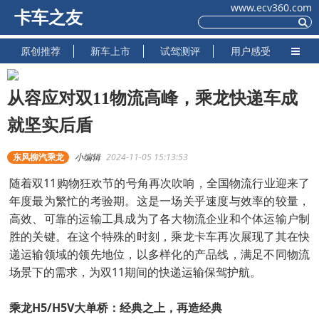
www.ecv360.com
卡车之友
原创推荐
新车上市
试驾测评
用户感受
从容应对双11物流高峰，乘龙快递车成
就坚实后盾
东风柳汽乘龙
小编辑
2024-11-05 15:13:53
随着双11购物狂欢节的号角再次吹响，全国物流行业迎来了
年度最为繁忙的考验期。这是一场关乎速度与效率的较量，
高效、可靠的运输工具成为了各大物流企业和个体运输户制
胜的关键。在这个特殊的时刻，乘龙卡车再次展现了其在快
递运输领域的领先地位，以多样化的产品线，满足不同物流
场景下的需求，为双11期间的快递运输保驾护航。
乘龙H5/H5V大单桥：经典之上，再造经典