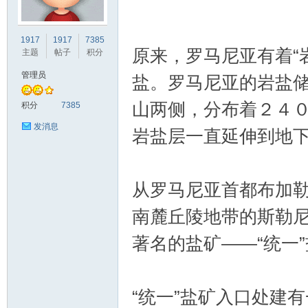
车
1917
1917
7385
原来，罗马尼亚有着“
主题
帖子
积分
管理员
盐。罗马尼亚的岩盐
山两侧，分布着２４
积分
7385
发消息
岩盐层一直延伸到地
之
从罗马尼亚首都布加
南麓丘陵地带的斯勒
著名的盐矿——“统一
“统一”盐矿入口处建
友