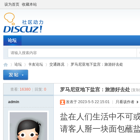
设为首页
收藏本站
论坛
论坛
卡友论坛
交通路况
罗马尼亚地下盐宫：旅游好去处
罗马尼亚地下盐宫：旅游好去处
查看:
16380
|
回复:
0
[复制
卡
»
›
›
›
admin
发表于 2023-5-5 22:15:01
|
只看该作者
盐在人们生活中不可
请客人掰一块面包蘸