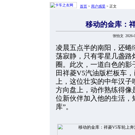
首页
>
用户感受
> 正文
移动的金库：祥
张怡文 2026-
凌晨五点半的南阳，还蜷
荡寂静，只有零星几盏路
圈。此次，一道白色的影
田祥菱V5汽油版栏板车
上，这位壮实的中年汉子
方向盘上，动作熟练得像是
位新伙伴加入他的生活，
库”。