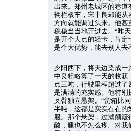
出来。郑州老城区的巷道
辆栏板车，宋中良却能从
方向就能调过头来。他甚
稳稳当当地开进去。“昨
是开个大点的轻卡，肯定
是个大优势，能去别人去
夕阳西下，将天边染成一
中良粗略算了一天的收获
点三吨，行驶里程超过了
是满满的充实感。他特别
叉臂独立悬架。“货箱比
半吨，这都是实实在在的
服。那个悬架，过滤颠簸
酸，腿也不怎么疼。对我