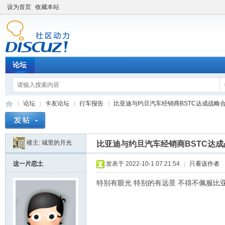
设为首页
收藏本站
论坛
论坛
卡友论坛
行车报告
比亚迪与约旦汽车经销商BSTC达成战略合作 
楼主:
城里的月光
比亚迪与约旦汽车经销商BSTC达
卡
»
›
›
›
这一片恋土
发表于 2022-10-1 07:21:54
|
只看该作者
特别有眼光 特别的有远景 不得不佩服比