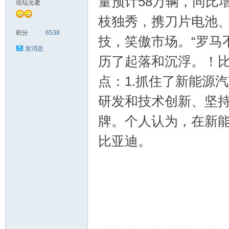
量预计58万辆，同比
论坛元老
枝独秀，携刀片电池、
车
积分
6538
技，笑傲市场。“罗马
发消息
历了起落和沉浮。！
点：1.抓住了新能源
研发和技术创新、坚持
牌。个人认为，在新
之
比亚迪。
友