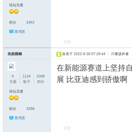
论坛元老
积分
3462
发消息
回复
依然模糊
发表于 2022-9-30 07:28:44
|
只看该作者
在新能源赛道上坚持
0
1134
3398
展 比亚迪感到骄傲啊
主题
帖子
积分
论坛元老
积分
3398
发消息
回复