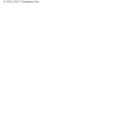
© 2001-2017
Comsenz Inc.