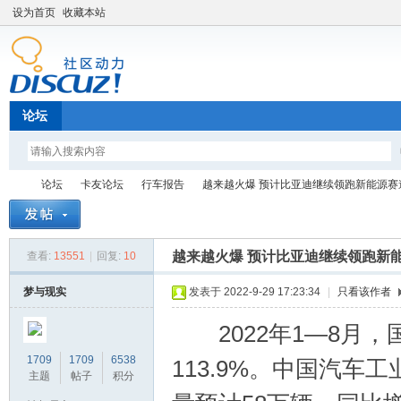
设为首页
收藏本站
论坛
论坛
卡友论坛
行车报告
越来越火爆 预计比亚迪继续领跑新能源赛道 
越来越火爆 预计比亚迪继续领跑新
查看:
13551
|
回复:
10
卡
»
›
›
›
梦与现实
发表于 2022-9-29 17:23:34
|
只看该作者
2022年1—8月，
1709
1709
6538
113.9%。中国汽
主题
帖子
积分